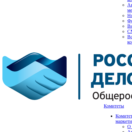
А
м
Н
Ф
В
С
Вс
ко
Комитеты
Комитет
маркети
О 
А