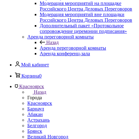
Модерация мероприятий на площадке
Российского Центра Деловых Переговоров
Модерация мероприятий вне площадки
Российского Центра Деловых Переговоров
Дополнительный пакет «Протокольное
сопровождение церемонии подписания»
Аренда переговорной комнаты
Назад
Аренда переговорной комнаты
Аренда конференц-зала
Мой кабинет
Корзина
0
Красноярск
Назад
Города
Красноярск
Барнаул
Абакан
Астрахань
Белгород
Брянск
Великий Новгород