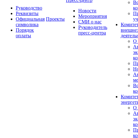
Пресс-центр
Вс
Руководство
ко
Новости
Реквизиты
П
Мероприятия
Официальная
Проекты
уч
СМИ о нас
символика
Комитет
Руководитель
Порядок
внешне
пресс-центра
оплаты
деятель
О 
А
эк
ко
П
Н
А
м
Вс
ко
Комитет
энергет
О 
А
эк
ко
П
ко