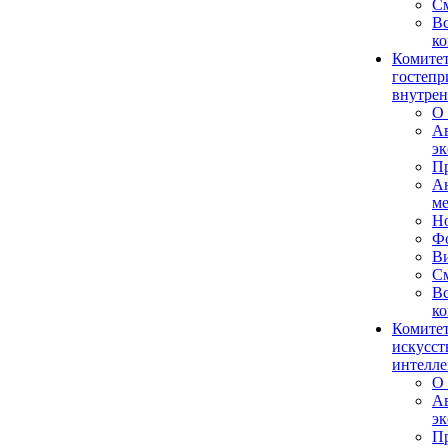
См
Вс
ко
Комитет
гостепр
внутрен
О 
А
эк
Пр
А
м
Н
Ф
В
См
Вс
ко
Комитет
искусст
интелле
О 
А
эк
Пр