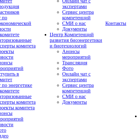
митет
Онлайн чат с
родукция
экспертами
астников
Сервис центра
 по
компетенций
экономической
СМИ о нас
Контакты
ности
Документы
комитете
Центр Компетенций
вторизованные
развития биоэнергетики
сперты комитета
и биотехнологий
роекты
Анонсы
овости
мероприятий
нонсы
Трансляция
ероприятий
Фото
тупить в
Онлайн чат с
митет
экспертами
 по энергетике
Сервис центра
комитете
компетенций
вторизованные
СМИ о нас
сперты комитета
Документы
оекты комитета
нонсы
ероприятий
овости
ото
идео