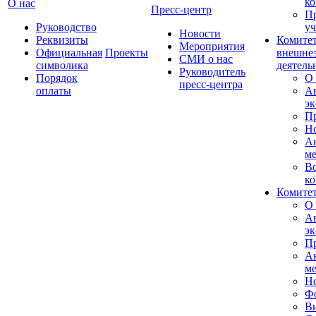
ко
О нас
Пресс-центр
П
Руководство
уч
Новости
Реквизиты
Комитет
Мероприятия
Официальная
Проекты
внешне
СМИ о нас
символика
деятель
Руководитель
Порядок
О 
пресс-центра
оплаты
А
эк
П
Н
А
м
Вс
ко
Комитет
О 
А
эк
Пр
А
м
Н
Ф
В