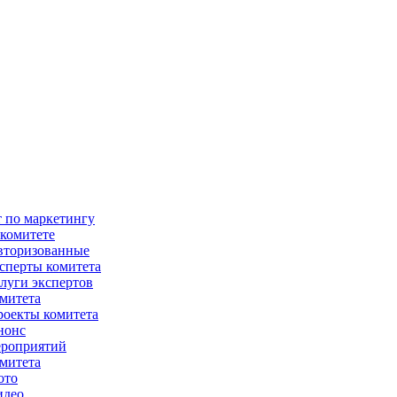
 по маркетингу
комитете
вторизованные
сперты комитета
луги экспертов
митета
оекты комитета
нонс
ероприятий
митета
ото
идео