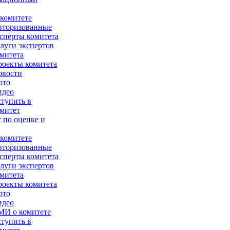
комитете
вторизованные
сперты комитета
луги экспертов
митета
оекты комитета
овости
ото
идео
тупить в
митет
 по оценке и
комитете
вторизованные
сперты комитета
луги экспертов
митета
оекты комитета
ото
идео
МИ о комитете
тупить в