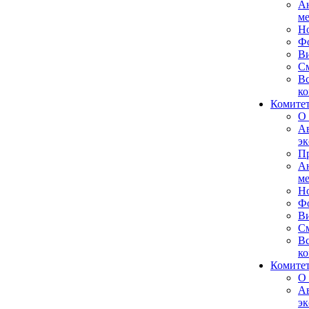
А
м
Н
Ф
В
См
Вс
ко
Комите
О 
А
эк
Пр
А
м
Н
Ф
В
См
Вс
ко
Комитет
О 
А
эк