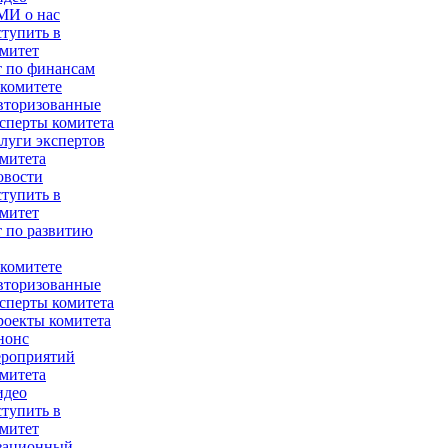
МИ о нас
тупить в
митет
 по финансам
комитете
вторизованные
сперты комитета
луги экспертов
митета
овости
тупить в
митет
 по развитию
комитете
вторизованные
сперты комитета
оекты комитета
нонс
ероприятий
митета
идео
тупить в
митет
зационный