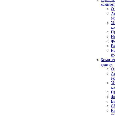
комитет
О 
А
эк
Ус
ко
Пр
Н
Ф
В
Вс
ко
Комитет
аудиту
О 
А
эк
Ус
ко
Пр
Ф
В
С
Вс