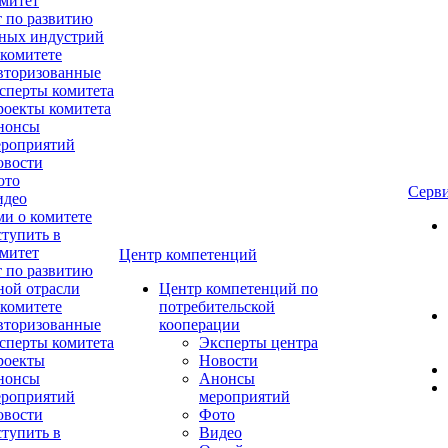
митет
 по развитию
ных индустрий
комитете
вторизованные
сперты комитета
оекты комитета
нонсы
ероприятий
овости
ото
Серв
идео
и о комитете
тупить в
митет
Центр компетенций
 по развитию
ой отрасли
Центр компетенций по
комитете
потребительской
вторизованные
кооперации
сперты комитета
Эксперты центра
роекты
Новости
нонсы
Анонсы
ероприятий
мероприятий
овости
Фото
тупить в
Видео