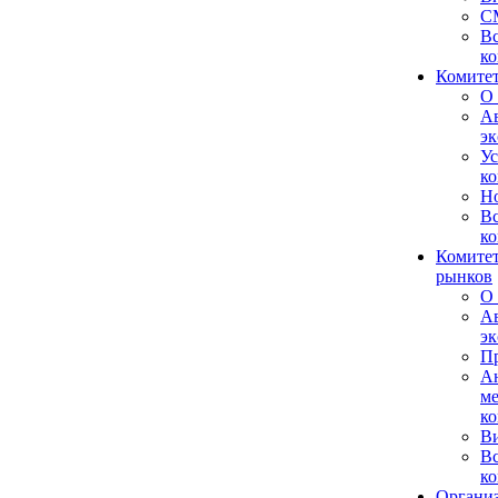
С
Вс
ко
Комитет
О 
А
эк
Ус
ко
Н
Вс
ко
Комитет
рынков
О 
А
эк
Пр
А
м
ко
В
Вс
ко
Органи