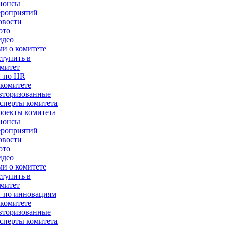
нонсы
ероприятий
овости
ото
идео
и о комитете
тупить в
митет
т по HR
комитете
вторизованные
сперты комитета
оекты комитета
нонсы
ероприятий
овости
ото
идео
и о комитете
тупить в
митет
 по инновациям
комитете
вторизованные
сперты комитета