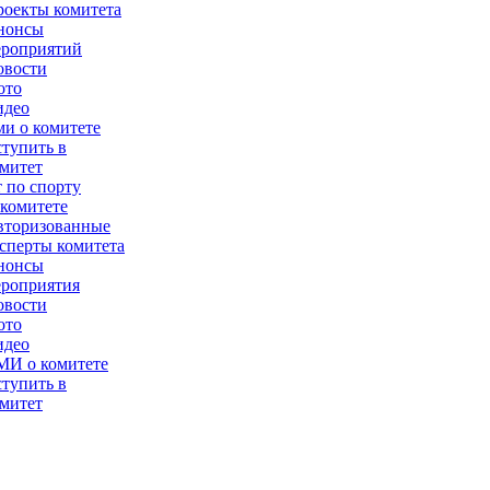
оекты комитета
нонсы
ероприятий
овости
ото
идео
и о комитете
тупить в
митет
 по спорту
комитете
вторизованные
сперты комитета
нонсы
ероприятия
овости
ото
идео
МИ о комитете
тупить в
митет