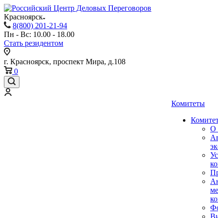
Красноярск
8(800) 201-21-94
Пн - Вс: 10.00 - 18.00
Стать резидентом
г. Красноярск, проспект Мира, д.108
0
Комитеты
Комитет
О 
А
эк
Ус
ко
Пр
А
м
ко
Ф
В