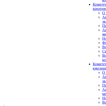
ко
Комитет
креатив
О 
А
эк
Пр
А
м
Н
Ф
В
См
Вс
ко
Комитет
ювелирн
О 
А
эк
П
А
м
Н
Вс