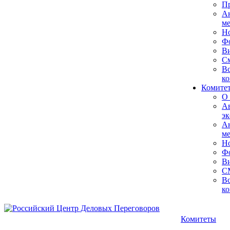
Пр
А
м
Н
Ф
В
См
Вс
ко
Комитет
О 
А
эк
А
м
Н
Ф
В
С
Вс
ко
Комитеты