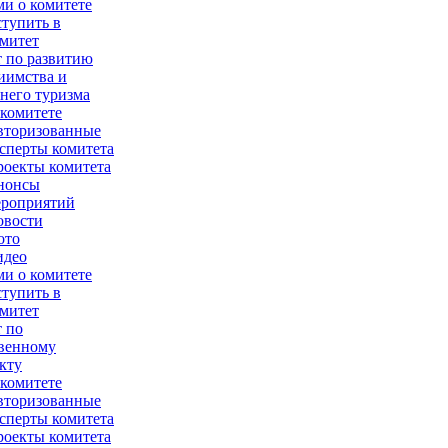
и о комитете
тупить в
митет
 по развитию
иимства и
него туризма
комитете
вторизованные
сперты комитета
оекты комитета
нонсы
ероприятий
овости
ото
идео
и о комитете
тупить в
митет
 по
венному
кту
комитете
вторизованные
сперты комитета
оекты комитета